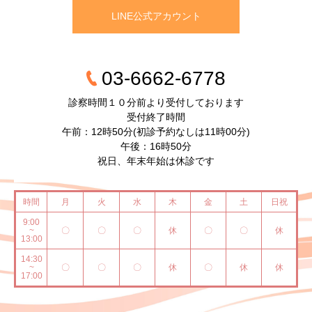
LINE公式アカウント
03-6662-6778
診察時間１０分前より受付しております
受付終了時間
午前：12時50分(初診予約なしは11時00分)
午後：16時50分
祝日、年末年始は休診です
時間
月
火
水
木
金
土
日祝
9:00
~
〇
〇
〇
休
〇
〇
休
13:00
14:30
~
〇
〇
〇
休
〇
休
休
17:00