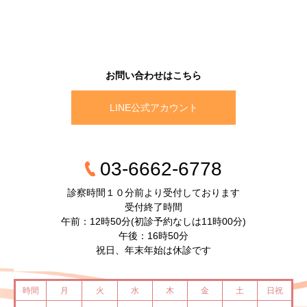
負担の少ない院内処方
ＬＩＮＥ公式アカウント
WEB予約問診
オンライン診療
お問い合わせはこちら
LINE公式アカウント
03-6662-6778
診察時間１０分前より受付しております
受付終了時間
午前：12時50分(初診予約なしは11時00分)
午後：16時50分
祝日、年末年始は休診です
時間
月
火
水
木
金
土
日祝