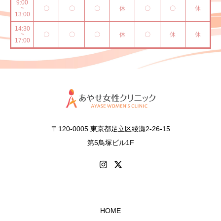
9:00
~
〇
〇
〇
休
〇
〇
休
13:00
14:30
~
〇
〇
〇
休
〇
休
休
17:00
〒120-0005 東京都足立区綾瀬2-26-15
第5鳥塚ビル1F
HOME